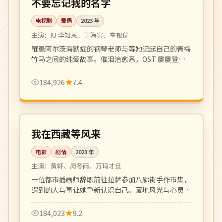
不要忘记我的名字
电视剧
爱情
2023
年
主演：
IU 李知恩、丁海寅、车银优
罹患阿尔茨海默症的钢琴老师与等她记起自己的青梅
竹马之间的纯爱故事。催泪治愈系，OST 屡屡登顶
Melon 榜首。
184,926
7.4
116 分钟
高分
中国
我在西藏等风来
电影
剧情
2023
年
主演：
黄轩、周冬雨、万玛才旦
一位都市插画师辞职前往拉萨参加八廓街手作市集，
遇到的人与事让她重新认识自己。藏地风光与心灵旅
程的诗意片。
184,023
9.2