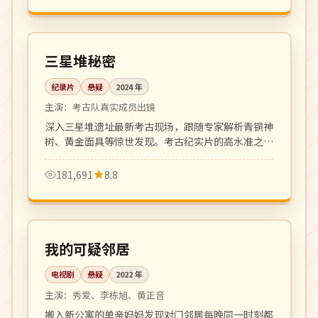
全 8 集
4K
中国
三星堆秘密
纪录片
悬疑
2024
年
主演：
考古队真实成员出镜
深入三星堆遗址最新考古现场，跟随专家解析青铜神
树、黄金面具等惊世发现。考古纪实片的高水准之
作，画面震撼。
181,691
8.8
全 12 集
完结
韩国
我的可疑邻居
电视剧
悬疑
2022
年
主演：
秀爱、李栋旭、黄正音
搬入新公寓的单亲妈妈发现对门邻居每晚同一时刻都