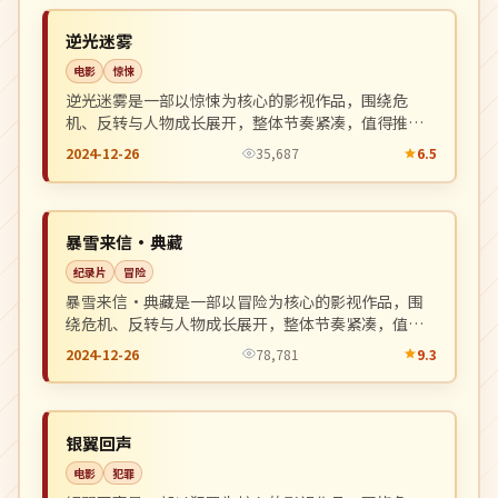
NEW
英国
逆光迷雾
电影
惊悚
逆光迷雾是一部以惊悚为核心的影视作品，围绕危
机、反转与人物成长展开，整体节奏紧凑，值得推荐
观看。
2024-12-26
35,687
6.5
独播
NEW
美国
暴雪来信·典藏
纪录片
冒险
暴雪来信·典藏是一部以冒险为核心的影视作品，围
绕危机、反转与人物成长展开，整体节奏紧凑，值得
推荐观看。
2024-12-26
78,781
9.3
高分
NEW
韩国
银翼回声
电影
犯罪