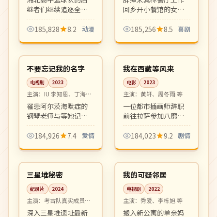
继者们继续追逐全国
回乡开小餐馆的女厨
大赛梦想。承袭经典
师与同村青梅竹马的
作品热血气质、画面
日常治愈喜剧。美食
185,828
8.2
动漫
185,256
8.5
喜剧
分镜上乘的运动番新
与温情并存，宝藏档
14:38
99:48
作。
期黑马剧。
高分
高分
韩国
中国
不要忘记我的名字
我在西藏等风来
电视剧
2023
电影
2023
主演：
IU 李知恩、丁海寅
主演：
黄轩、周冬雨 等
等
罹患阿尔茨海默症的
一位都市插画师辞职
钢琴老师与等她记起
前往拉萨参加八廓街
自己的青梅竹马之间
手作市集，遇到的人
的纯爱故事。催泪治
与事让她重新认识自
184,926
7.4
爱情
184,023
9.2
剧情
愈系，OST 屡屡登顶
己。藏地风光与心灵
08:39
12:32
Melon 榜首。
旅程的诗意片。
4K
完结
中国
韩国
三星堆秘密
我的可疑邻居
纪录片
2024
电视剧
2022
主演：
考古队真实成员出
主演：
秀爱、李栋旭 等
镜
深入三星堆遗址最新
搬入新公寓的单亲妈