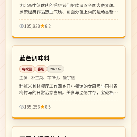
湘北高中篮球队的后继者们继续追逐全国大赛梦想。
承袭经典作品热血气质、画面分镜上乘的运动番新
作。
185,828
8.2
全 12 集
完结
韩国
蓝色调味料
电视剧
喜剧
2023
年
主演：
朴宝英、车银优、崔宇植
辞掉米其林餐厅工作回乡开小餐馆的女厨师与同村青
梅竹马的日常治愈喜剧。美食与温情并存，宝藏档期
黑马剧。
185,256
8.5
全 14 集
高分
韩国