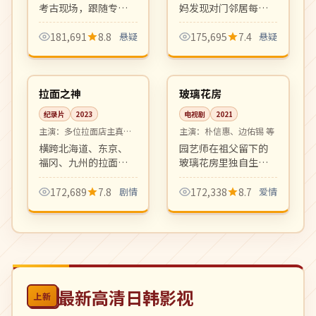
考古现场，跟随专家
妈发现对门邻居每晚
解析青铜神树、黄金
同一时刻都会有诡异
面具等惊世发现。考
响动。一段日常生活
181,691
8.8
悬疑
175,695
7.4
悬疑
古纪实片的高水准之
下潜伏的悬疑故事，
06:07
16:50
作，画面震撼。
主妇视角的高质量推
4K
完结
理剧。
日本
韩国
拉面之神
玻璃花房
纪录片
2023
电视剧
2021
主演：
多位拉面店主真实
主演：
朴信惠、边佑锡 等
出镜
横跨北海道、东京、
园艺师在祖父留下的
福冈、九州的拉面巡
玻璃花房里独自生活
礼纪录片，每集深入
了十年，直到一位逃
一家米其林指南推荐
避都市的青年画家闯
172,689
7.8
剧情
172,338
8.7
爱情
的小店，记录店主与
入她的世界。淡淡疗
汤底之间几十年的执
愈、细腻温柔的成人
念。
向爱情剧。
最新高清日韩影视
上新