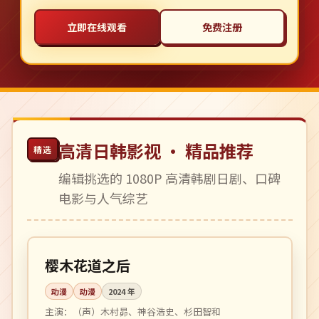
立即在线观看
免费注册
高清日韩影视 · 精品推荐
精选
编辑挑选的 1080P 高清韩剧日剧、口碑
电影与人气综艺
更新至 12 集
连载中
日本
樱木花道之后
动漫
动漫
2024
年
主演：
（声）木村昴、神谷浩史、杉田智和