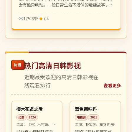
会有诡异响动。一段日常生活下潜伏的悬疑故事，主
妇视角的高质量推理剧。
175,695
7.4
热门高清日韩影视
热播
近期最受欢迎的高清日韩影视在
线观看排行
查看更多
12:16
12:12
连载中
完结
日本
韩国
樱木花道之后
蓝色调味料
动漫
2024
电视剧
2023
主演：
（声）木村昴、神
主演：
朴宝英、车银优 等
谷浩史 等
湘北高中篮球队的后
辞掉米其林餐厅工作