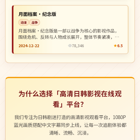
NEW
中国
月面档案·纪念版
动漫
战争
月面档案·纪念版是一部以战争为核心的影视作品，
围绕危机、反转与人物成长展开，整体节奏紧凑，值
得推荐观看。
2024-12-22
78,346
6.5
为什么选择「高清日韩影视在线观
看」平台？
我们专注为日韩剧迷打造的高清影视观看平台，1080P
蓝光画质搭配中文字幕同步上线，让每一次追剧体验都
清晰、流畅、沉浸。